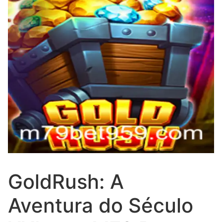
GoldRush: A
Aventura do Século