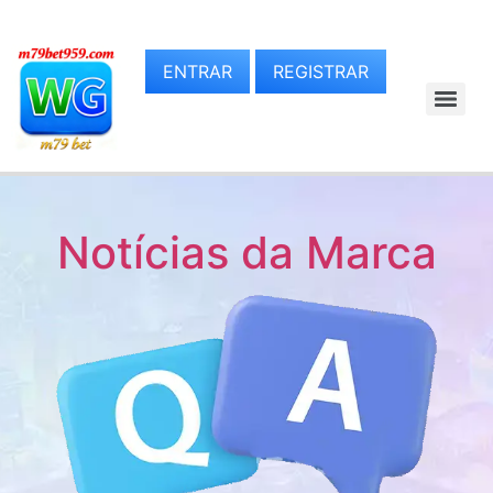
ENTRAR
REGISTRAR
Notícias da Marca