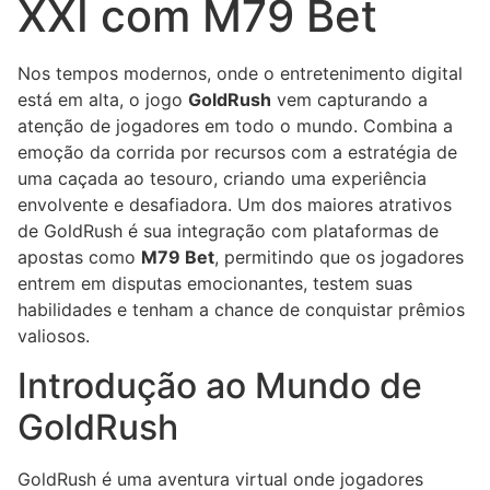
XXI com M79 Bet
Nos tempos modernos, onde o entretenimento digital
está em alta, o jogo
GoldRush
vem capturando a
atenção de jogadores em todo o mundo. Combina a
emoção da corrida por recursos com a estratégia de
uma caçada ao tesouro, criando uma experiência
envolvente e desafiadora. Um dos maiores atrativos
de GoldRush é sua integração com plataformas de
apostas como
M79 Bet
, permitindo que os jogadores
entrem em disputas emocionantes, testem suas
habilidades e tenham a chance de conquistar prêmios
valiosos.
Introdução ao Mundo de
GoldRush
GoldRush é uma aventura virtual onde jogadores