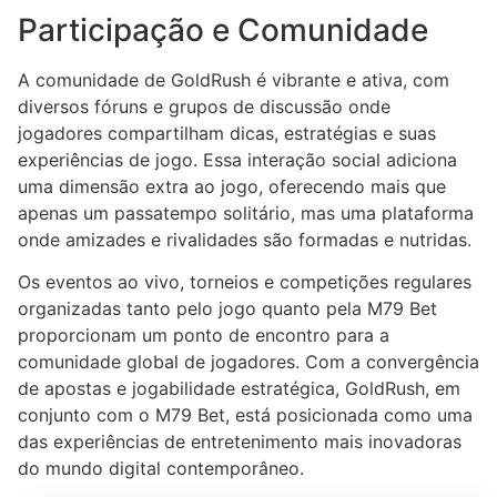
Participação e Comunidade
A comunidade de GoldRush é vibrante e ativa, com
diversos fóruns e grupos de discussão onde
jogadores compartilham dicas, estratégias e suas
experiências de jogo. Essa interação social adiciona
uma dimensão extra ao jogo, oferecendo mais que
apenas um passatempo solitário, mas uma plataforma
onde amizades e rivalidades são formadas e nutridas.
Os eventos ao vivo, torneios e competições regulares
organizadas tanto pelo jogo quanto pela M79 Bet
proporcionam um ponto de encontro para a
comunidade global de jogadores. Com a convergência
de apostas e jogabilidade estratégica, GoldRush, em
conjunto com o M79 Bet, está posicionada como uma
das experiências de entretenimento mais inovadoras
do mundo digital contemporâneo.