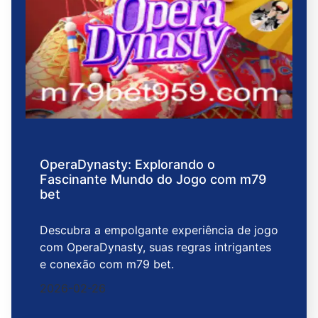
OperaDynasty: Explorando o
Fascinante Mundo do Jogo com m79
bet
Descubra a empolgante experiência de jogo
com OperaDynasty, suas regras intrigantes
e conexão com m79 bet.
2026-02-26