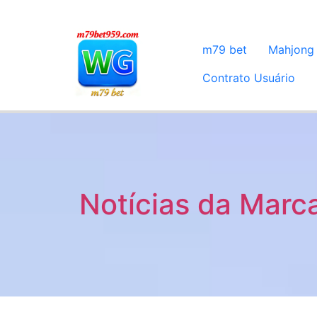
m79 bet
Mahjong
Contrato Usuário
Notícias da Marc