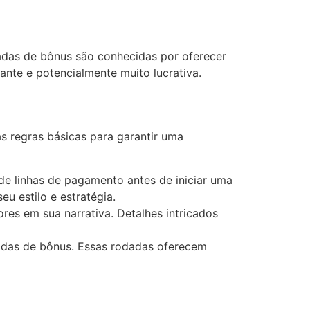
adas de bônus são conhecidas por oferecer
nte e potencialmente muito lucrativa.
s regras básicas para garantir uma
e linhas de pagamento antes de iniciar uma
u estilo e estratégia.
es em sua narrativa. Detalhes intricados
adas de bônus. Essas rodadas oferecem