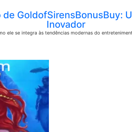
 de GoldofSirensBonusBuy: 
Inovador
o ele se integra às tendências modernas do entreteniment