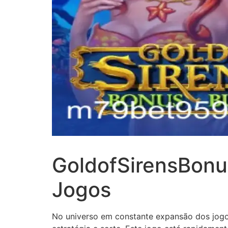
GoldofSirensBon
Jogos
No universo em constante expansão dos jog