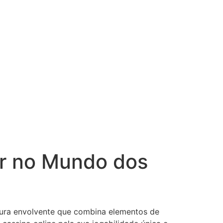
r no Mundo dos
ura envolvente que combina elementos de