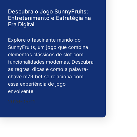
Descubra o Jogo SunnyFruits:
Entretenimento e Estratégia na
Era Digital
Explore o fascinante mundo do
SunnyFruits, um jogo que combina
elementos clássicos de slot com
funcionalidades modernas. Descubra
as regras, dicas e como a palavra-
chave m79 bet se relaciona com
essa experiência de jogo
envolvente.
2026-05-11