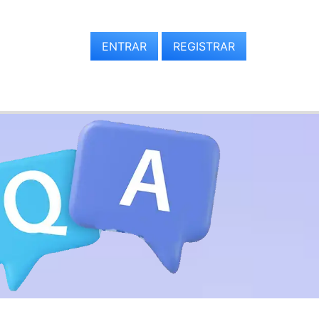
ENTRAR
REGISTRAR