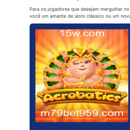
Para os jogadores que desejam mergulhar no m
você um amante de slots clássico ou um novat