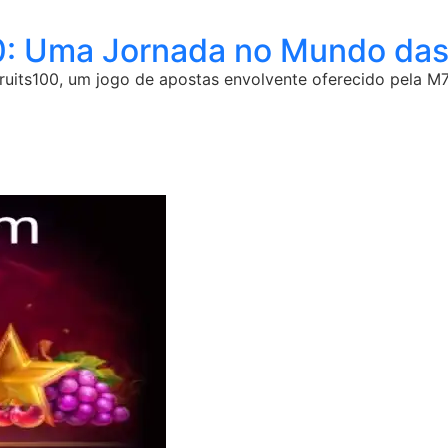
0: Uma Jornada no Mundo das
uits100, um jogo de apostas envolvente oferecido pela M7