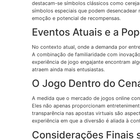
destacam-se símbolos clássicos como cerejas
símbolos especiais que podem desencadear r
emoção e potencial de recompensas.
Eventos Atuais e a Pop
No contexto atual, onde a demanda por entre
A combinação de familiaridade com inovaçã
experiência de jogo engajante encontram algo
atraem ainda mais entusiastas.
O Jogo Dentro do Cená
A medida que o mercado de jogos online cont
Eles não apenas proporcionam entreteniment
transparência nas apostas virtuais são aspe
experiência em que a diversão é aliada à conf
Considerações Finais 