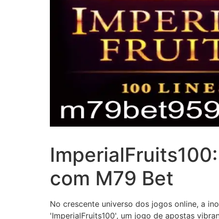
ImperialFruits100
com M79 Bet
No crescente universo dos jogos online, a i
'ImperialFruits100', um jogo de apostas vibr