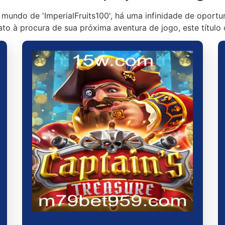
undo de 'ImperialFruits100', há uma infinidade de oportun
o à procura de sua próxima aventura de jogo, este título 