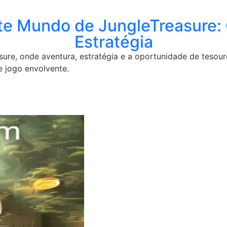
te Mundo de JungleTreasure: 
Estratégia
ure, onde aventura, estratégia e a oportunidade de tesou
e jogo envolvente.