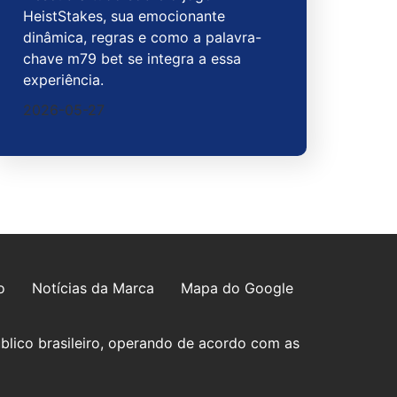
HeistStakes, sua emocionante
dinâmica, regras e como a palavra-
chave m79 bet se integra a essa
experiência.
2026-05-27
o
Notícias da Marca
Mapa do Google
úblico brasileiro, operando de acordo com as