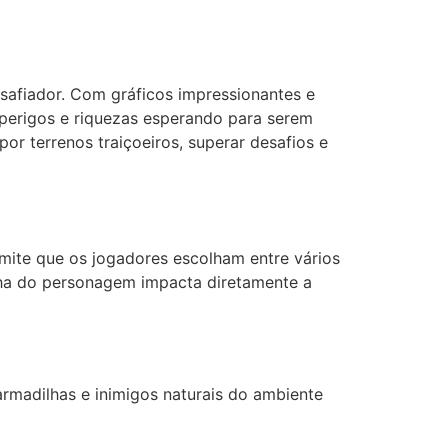
safiador. Com gráficos impressionantes e
 perigos e riquezas esperando para serem
por terrenos traiçoeiros, superar desafios e
mite que os jogadores escolham entre vários
ha do personagem impacta diretamente a
armadilhas e inimigos naturais do ambiente