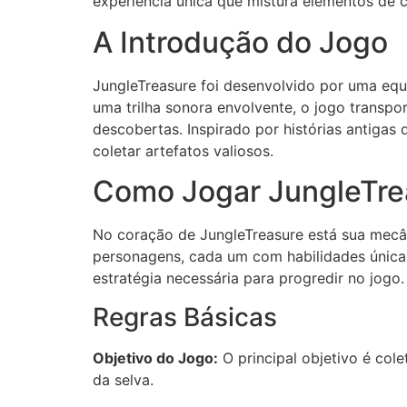
experiência única que mistura elementos de 
A Introdução do Jogo
JungleTreasure foi desenvolvido por uma equ
uma trilha sonora envolvente, o jogo transp
descobertas. Inspirado por histórias antigas 
coletar artefatos valiosos.
Como Jogar JungleTre
No coração de JungleTreasure está sua mecân
personagens, cada um com habilidades únic
estratégia necessária para progredir no jogo.
Regras Básicas
Objetivo do Jogo:
O principal objetivo é col
da selva.