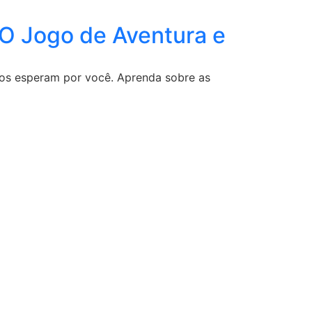
O Jogo de Aventura e
ros esperam por você. Aprenda sobre as