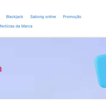
Blackjack
Sabong online
Promoção
Notícias da Marca
a