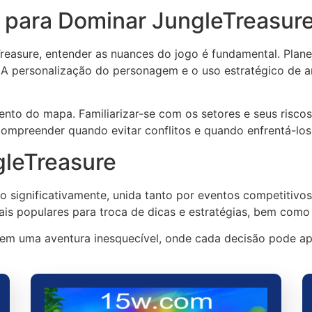
 para Dominar JungleTreasur
easure, entender as nuances do jogo é fundamental. Plane
. A personalização do personagem e o uso estratégico de
mento do mapa. Familiarizar-se com os setores e seus risc
 Compreender quando evitar conflitos e quando enfrentá-l
leTreasure
 significativamente, unida tanto por eventos competitivos
cais populares para troca de dicas e estratégias, bem com
em uma aventura inesquecível, onde cada decisão pode apr