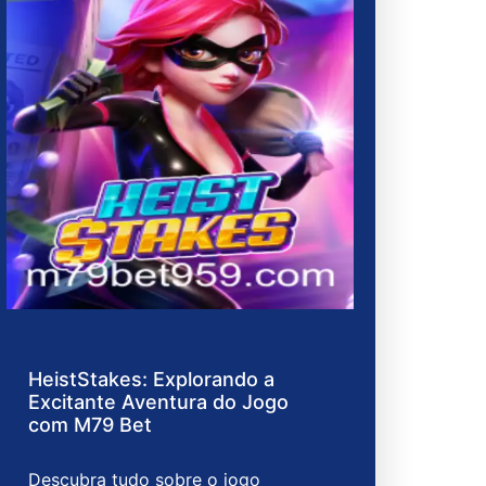
HeistStakes: Explorando a
Excitante Aventura do Jogo
com M79 Bet
Descubra tudo sobre o jogo