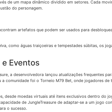
vés de um mapa dinâmico dividido em setores. Cada movi
austão do personagem.
ncontram artefatos que podem ser usados para desbloquea
elva, como águas traiçoeiras e tempestades súbitas, os jo
 e Eventos
ure, a desenvolvedora lançou atualizações frequentes par
 a comunidade foi o Torneio M79 Bet, onde jogadores de
s, desde moedas virtuais até itens exclusivos dentro do j
capacidade de JungleTreasure de adaptar-se a um jogo comp
ara o sucesso.