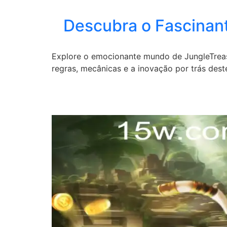
Descubra o Fascinan
Explore o emocionante mundo de JungleTreas
regras, mecânicas e a inovação por trás dest