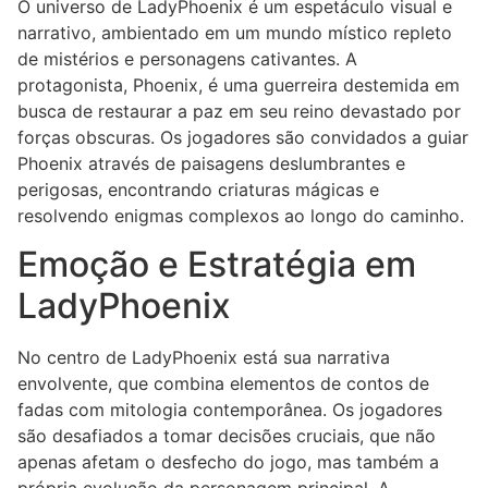
O universo de LadyPhoenix é um espetáculo visual e
narrativo, ambientado em um mundo místico repleto
de mistérios e personagens cativantes. A
protagonista, Phoenix, é uma guerreira destemida em
busca de restaurar a paz em seu reino devastado por
forças obscuras. Os jogadores são convidados a guiar
Phoenix através de paisagens deslumbrantes e
perigosas, encontrando criaturas mágicas e
resolvendo enigmas complexos ao longo do caminho.
Emoção e Estratégia em
LadyPhoenix
No centro de LadyPhoenix está sua narrativa
envolvente, que combina elementos de contos de
fadas com mitologia contemporânea. Os jogadores
são desafiados a tomar decisões cruciais, que não
apenas afetam o desfecho do jogo, mas também a