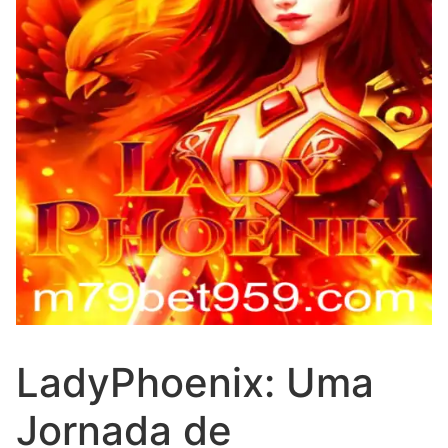
LadyPhoenix: Uma
Jornada de