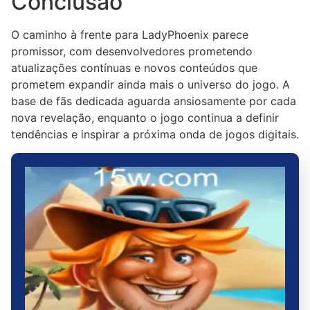
Conclusão
O caminho à frente para LadyPhoenix parece
promissor, com desenvolvedores prometendo
atualizações contínuas e novos conteúdos que
prometem expandir ainda mais o universo do jogo. A
base de fãs dedicada aguarda ansiosamente por cada
nova revelação, enquanto o jogo continua a definir
tendências e inspirar a próxima onda de jogos digitais.