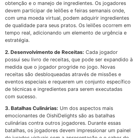
obtenção e o manejo de ingredientes. Os jogadores
devem participar de leilões e feiras semanais onde,
com uma moeda virtual, podem adquirir ingredientes
de qualidade para seus pratos. Os leilões ocorrem em
tempo real, adicionando um elemento de urgência e
estratégia.
2. Desenvolvimento de Receitas:
Cada jogador
possui seu livro de receitas, que pode ser expandido à
medida que o jogador progride no jogo. Novas
receitas são desbloqueadas através de missões e
eventos especiais e requerem um conjunto específico
de técnicas e ingredientes para serem executadas
com sucesso.
3. Batalhas Culinárias:
Um dos aspectos mais
emocionantes de OishiDelights são as batalhas
culinárias contra outros jogadores. Durante essas
batalhas, os jogadores devem impressionar um painel
de jurados virtuais com a apresentação e o sabor de