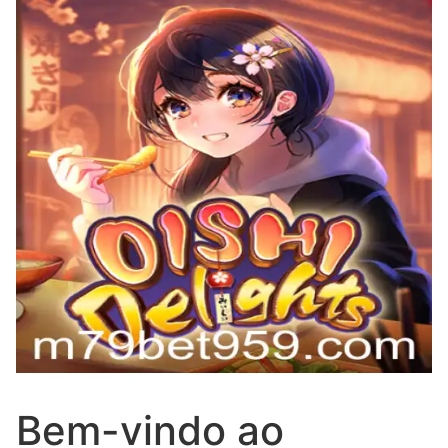
Bem-vindo ao