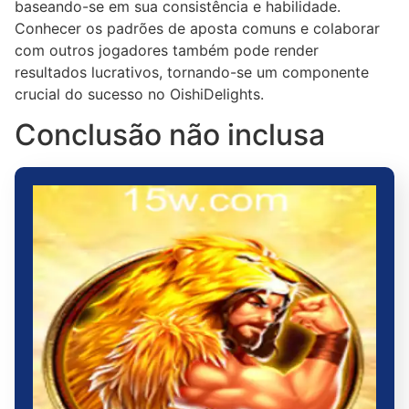
baseando-se em sua consistência e habilidade.
Conhecer os padrões de aposta comuns e colaborar
com outros jogadores também pode render
resultados lucrativos, tornando-se um componente
crucial do sucesso no OishiDelights.
Conclusão não inclusa