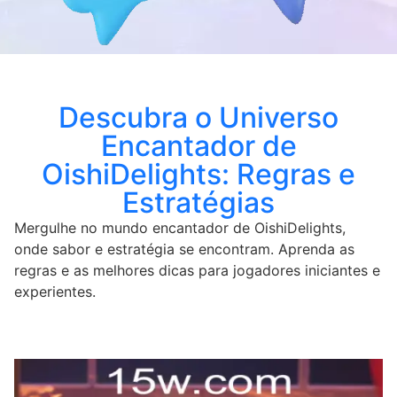
Descubra o Universo
Encantador de
OishiDelights: Regras e
Estratégias
Mergulhe no mundo encantador de OishiDelights,
onde sabor e estratégia se encontram. Aprenda as
regras e as melhores dicas para jogadores iniciantes e
experientes.