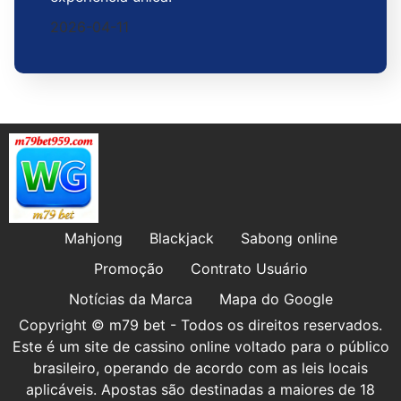
2026-04-11
Mahjong
Blackjack
Sabong online
Promoção
Contrato Usuário
Notícias da Marca
Mapa do Google
Copyright © m79 bet - Todos os direitos reservados.
Este é um site de cassino online voltado para o público
brasileiro, operando de acordo com as leis locais
aplicáveis. Apostas são destinadas a maiores de 18