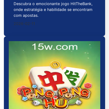
Descubra o emocionante jogo HitTheBank,
onde estratégia e habilidade se encontram
com apostas.
2026-02-11