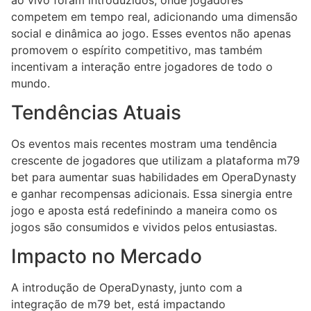
competem em tempo real, adicionando uma dimensão
social e dinâmica ao jogo. Esses eventos não apenas
promovem o espírito competitivo, mas também
incentivam a interação entre jogadores de todo o
mundo.
Tendências Atuais
Os eventos mais recentes mostram uma tendência
crescente de jogadores que utilizam a plataforma m79
bet para aumentar suas habilidades em OperaDynasty
e ganhar recompensas adicionais. Essa sinergia entre
jogo e aposta está redefinindo a maneira como os
jogos são consumidos e vividos pelos entusiastas.
Impacto no Mercado
A introdução de OperaDynasty, junto com a
integração de m79 bet, está impactando