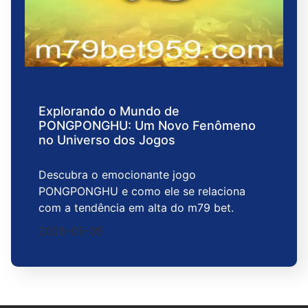
Explorando o Mundo de
PONGPONGHU: Um Novo Fenômeno
no Universo dos Jogos
Descubra o emocionante jogo
PONGPONGHU e como ele se relaciona
com a tendência em alta do m79 bet.
2026-05-05