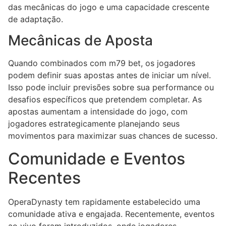
das mecânicas do jogo e uma capacidade crescente
de adaptação.
Mecânicas de Aposta
Quando combinados com m79 bet, os jogadores
podem definir suas apostas antes de iniciar um nível.
Isso pode incluir previsões sobre sua performance ou
desafios específicos que pretendem completar. As
apostas aumentam a intensidade do jogo, com
jogadores estrategicamente planejando seus
movimentos para maximizar suas chances de sucesso.
Comunidade e Eventos
Recentes
OperaDynasty tem rapidamente estabelecido uma
comunidade ativa e engajada. Recentemente, eventos
ao vivo foram introduzidos, onde jogadores