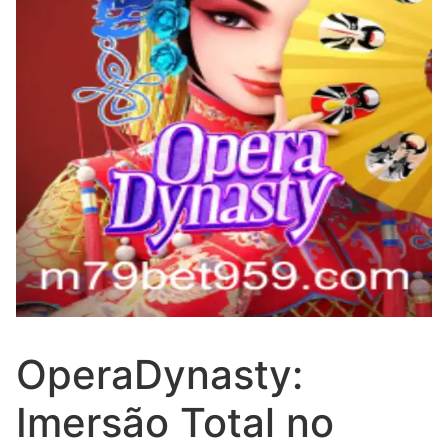
OperaDynasty:
Imersão Total no