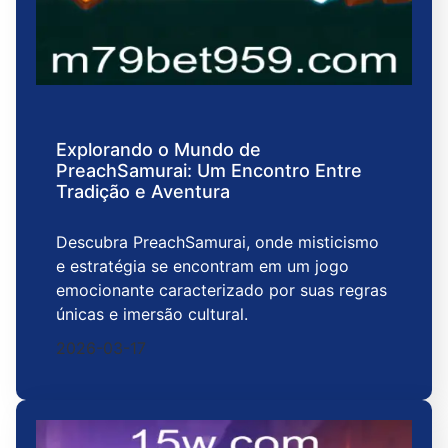
Explorando o Mundo de
PreachSamurai: Um Encontro Entre
Tradição e Aventura
Descubra PreachSamurai, onde misticismo
e estratégia se encontram em um jogo
emocionante caracterizado por suas regras
únicas e imersão cultural.
2026-03-17