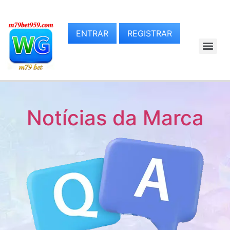
ENTRAR
REGISTRAR
Notícias da Marca