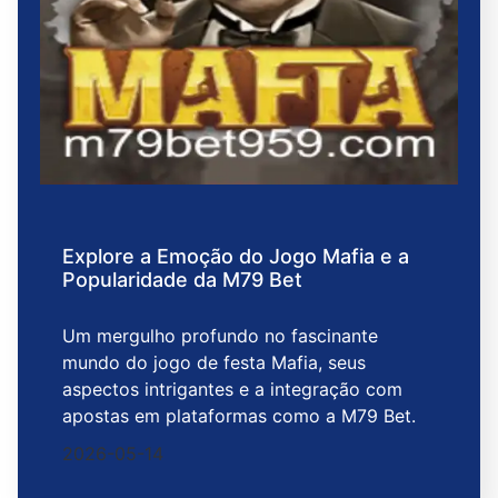
Explore a Emoção do Jogo Mafia e a
Popularidade da M79 Bet
Um mergulho profundo no fascinante
mundo do jogo de festa Mafia, seus
aspectos intrigantes e a integração com
apostas em plataformas como a M79 Bet.
2026-05-14