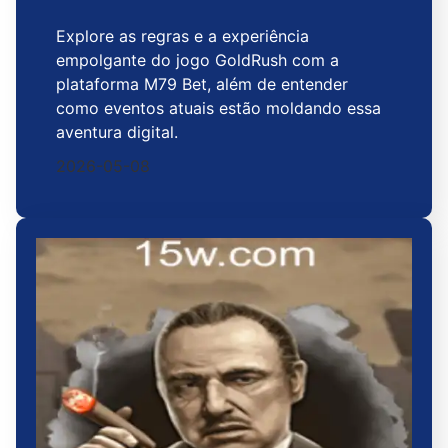
Explore as regras e a experiência
empolgante do jogo GoldRush com a
plataforma M79 Bet, além de entender
como eventos atuais estão moldando essa
aventura digital.
2026-05-08