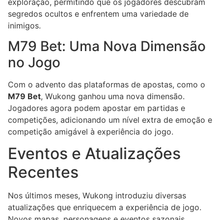
exploração, permitindo que os jogadores descubram
segredos ocultos e enfrentem uma variedade de
inimigos.
M79 Bet: Uma Nova Dimensão
no Jogo
Com o advento das plataformas de apostas, como o
M79 Bet
, Wukong ganhou uma nova dimensão.
Jogadores agora podem apostar em partidas e
competições, adicionando um nível extra de emoção e
competição amigável à experiência do jogo.
Eventos e Atualizações
Recentes
Nos últimos meses, Wukong introduziu diversas
atualizações que enriquecem a experiência de jogo.
Novos mapas, personagens e eventos sazonais