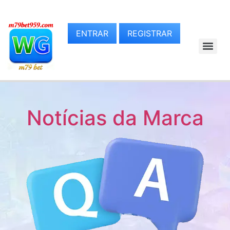
ENTRAR
REGISTRAR
Notícias da Marca