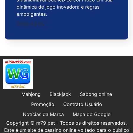
dinâmica de jogo inovadora e regras
empolgantes.
2026-03-25
Mahjong
Blackjack
Sabong online
Promoção
Contrato Usuário
Notícias da Marca
Mapa do Google
Copyright © m79 bet - Todos os direitos reservados.
Este é um site de cassino online voltado para o público